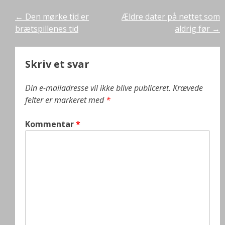
Indlæg
←
Den mørke tid er
Ældre dater på nettet som
brætspillenes tid
aldrig før
→
navigation
Skriv et svar
Din e-mailadresse vil ikke blive publiceret.
Krævede
felter er markeret med
*
Kommentar
*