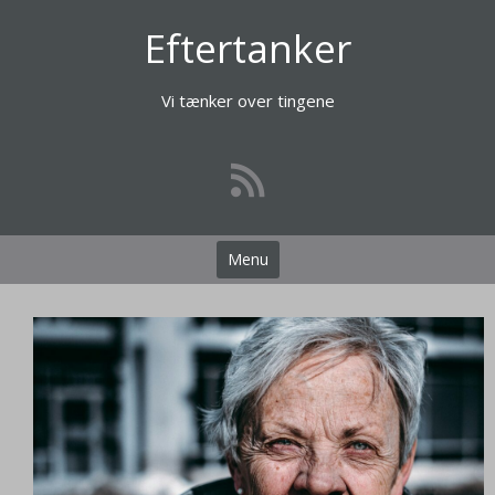
Videre
Eftertanker
til
indhold
Vi tænker over tingene
Menu