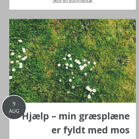
Skriv en kommentar
9
AUG
Hjælp – min græsplæne
er fyldt med mos