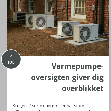
4
JUL
Varmepumpe-
oversigten giver dig
overblikket
Brugen af sorte energikilder har store